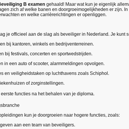
Beveiliging B examen
gehaald! Maar wat kun je eigenlijk alle
gen zich af welke banen en doorgroeimogelijkheden er zijn. In di
erwachten en welke carrièrerichtingen er openliggen.
g je officieel aan de slag als beveiliger in Nederland. Je kunt sol
en bij kantoren, winkels en bedrijventerreinen.
 bij festivals, concerten en sportwedstrijden.
en in een auto of scooter, alarmmeldingen opvolgen.
es en veiligheidstaken op luchthavens zoals Schiphol.
ziekenhuizen of zorginstellingen.
eerste functies na het behalen van je diploma.
gsbranche
pleidingen kun je doorgroeien naar hogere functies, zoals:
ggeven aan een team van beveiligers.