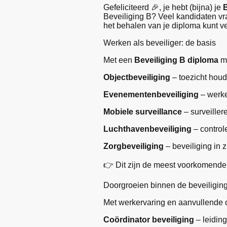
Gefeliciteerd 🎉, je hebt (bijna) je
Beveiliging B? Veel kandidaten vra
het behalen van je diploma kunt v
Werken als beveiliger: de basis
Met een
Beveiliging B diploma
ma
Objectbeveiliging
– toezicht houd
Evenementenbeveiliging
– werken
Mobiele surveillance
– surveiller
Luchthavenbeveiliging
– control
Zorgbeveiliging
– beveiliging in 
👉 Dit zijn de meest voorkomende 
Doorgroeien binnen de beveiligin
Met werkervaring en aanvullende o
Coördinator beveiliging
– leidin