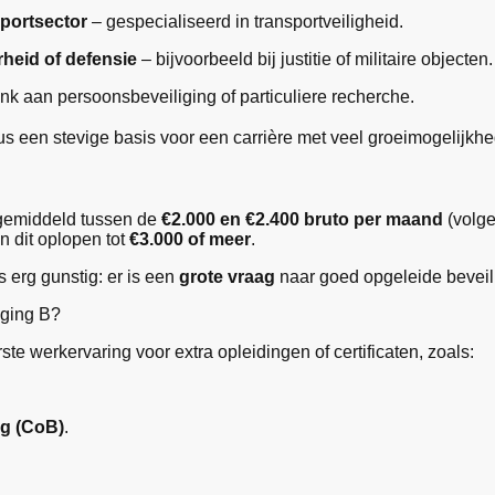
sportsector
– gespecialiseerd in transportveiligheid.
heid of defensie
– bijvoorbeeld bij justitie of militaire objecten.
nk aan persoonsbeveiliging of particuliere recherche.
us een stevige basis voor een carrière met veel groeimogelijkh
 gemiddeld tussen de
€2.000 en €2.400 bruto per maand
(volge
n dit oplopen tot
€3.000 of meer
.
s erg gunstig: er is een
grote vraag
naar goed opgeleide beveil
iging B?
te werkervaring voor extra opleidingen of certificaten, zoals:
ng (CoB)
.