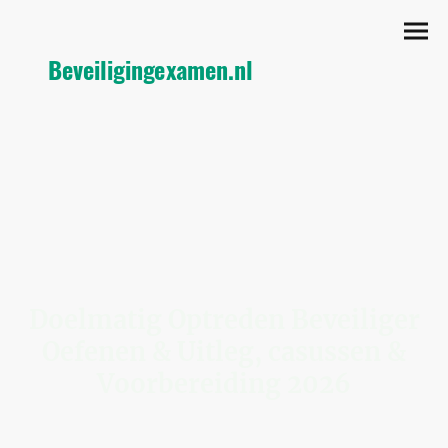
Beveiligingexamen.nl
Doelmatig Optreden Beveiliger
Oefenen & Uitleg, casussen &
Voorbereiding 2026
Bereid je slim voor, oefen met echte