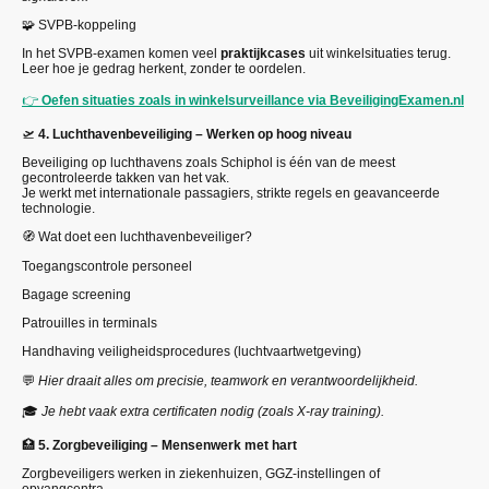
🧩 SVPB-koppeling
In het SVPB-examen komen veel
praktijkcases
uit winkelsituaties terug.
Leer hoe je gedrag herkent, zonder te oordelen.
👉
Oefen situaties zoals in winkelsurveillance via BeveiligingExamen.nl
🛫
4. Luchthavenbeveiliging – Werken op hoog niveau
Beveiliging op luchthavens zoals Schiphol is één van de meest
gecontroleerde takken van het vak.
Je werkt met internationale passagiers, strikte regels en geavanceerde
technologie.
🧭 Wat doet een luchthavenbeveiliger?
Toegangscontrole personeel
Bagage screening
Patrouilles in terminals
Handhaving veiligheidsprocedures (luchtvaartwetgeving)
💬
Hier draait alles om precisie, teamwork en verantwoordelijkheid.
🎓
Je hebt vaak extra certificaten nodig (zoals X-ray training).
🏥
5. Zorgbeveiliging – Mensenwerk met hart
Zorgbeveiligers werken in ziekenhuizen, GGZ-instellingen of