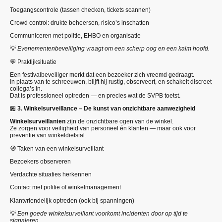
Toegangscontrole (tassen checken, tickets scannen)
Crowd control: drukte beheersen, risico’s inschatten
Communiceren met politie, EHBO en organisatie
💡
Evenementenbeveiliging vraagt om een scherp oog en een kalm hoofd.
💬 Praktijksituatie
Een festivalbeveiliger merkt dat een bezoeker zich vreemd gedraagt.
In plaats van te schreeuwen, blijft hij rustig, observeert, en schakelt discreet
collega’s in.
Dat is professioneel optreden — en precies wat de SVPB toetst.
🏪
3. Winkelsurveillance – De kunst van onzichtbare aanwezigheid
Winkelsurveillanten
zijn de onzichtbare ogen van de winkel.
Ze zorgen voor veiligheid van personeel én klanten — maar ook voor
preventie van winkeldiefstal.
🧭 Taken van een winkelsurveillant
Bezoekers observeren
Verdachte situaties herkennen
Contact met politie of winkelmanagement
Klantvriendelijk optreden (ook bij spanningen)
💡
Een goede winkelsurveillant voorkomt incidenten door op tijd te
signaleren.