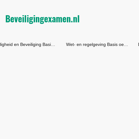
Beveiligingexamen.nl
Veiligheid en Beveiliging Basis Oefentoets
Wet- en regelgeving Basis oefentoets