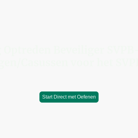
 Optreden Beveiliger SVPB–
gen/Casussen voor het SV
met meer dan
50+ SVPB oefencasussen
en slaag gegarandeerd
Start Direct met Oefenen