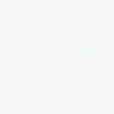
Doelmatig
Oefenvra
Bereid je voor 