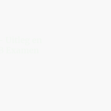
 Uitleg en
PB Examen
 voor je examen.