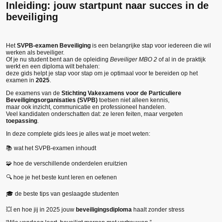
Inleiding: jouw startpunt naar succes in de
beveiliging
Het
SVPB-examen Beveiliging
is een belangrijke stap voor iedereen die wil
werken als beveiliger.
Of je nu student bent aan de opleiding
Beveiliger MBO 2
of al in de praktijk
werkt en een diploma wilt behalen:
deze gids helpt je stap voor stap om je optimaal voor te bereiden op het
examen in
2025
.
De examens van de
Stichting Vakexamens voor de Particuliere
Beveiligingsorganisaties (SVPB)
toetsen niet alleen kennis,
maar ook inzicht, communicatie en professioneel handelen.
Veel kandidaten onderschatten dat: ze leren feiten, maar vergeten
toepassing
.
In deze complete gids lees je alles wat je moet weten:
📚 wat het SVPB-examen inhoudt
🧩 hoe de verschillende onderdelen eruitzien
🔍 hoe je het beste kunt leren en oefenen
🎓 de beste tips van geslaagde studenten
💥 en hoe jij in 2025 jouw
beveiligingsdiploma
haalt zonder stress