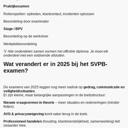
Praktijkexamen
Rollenspellen: optreden, klantcontact, incidenten oplossen
Beoordeling door examinator
Stage / BPV
Beoordeling op de werkvloer
Werkplekbeoordeling
💡
Alle onderdelen samen vormen het officiële diploma. Je moet elk
onderdeel met een voldoende afsluiten.
Wat verandert er in 2025 bij het SVPB-
examen?
De examens van 2025 leggen nog meer nadruk op
gedrag, communicatie en
veiligheidssituaties
.
Er zijn kleine, maar belangrijke aanpassingen in de toetsstructuur:
Nieuwe vraagvormen in theorie
– meer situaties en redeneringen (minder
feitjes).
AVG & privacywetgeving
komt vaker terug in de toets.
Professioneel handelen
(houding, klantvriendelijkheid, samenwerking) telt
zwaarder mee.