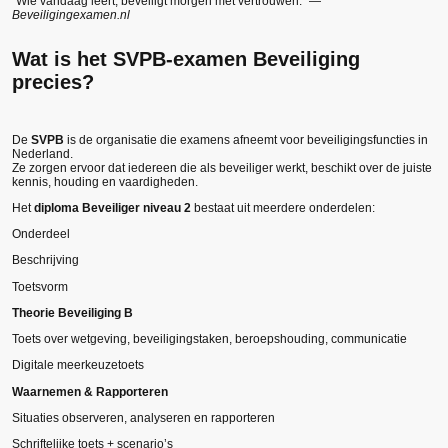
“Wie vandaag leert, beveiligt morgen met vertrouwen.” —
Beveiligingexamen.nl
Wat is het SVPB-examen Beveiliging
precies?
De
SVPB
is de organisatie die examens afneemt voor beveiligingsfuncties in
Nederland.
Ze zorgen ervoor dat iedereen die als beveiliger werkt, beschikt over de juiste
kennis, houding en vaardigheden.
Het
diploma Beveiliger niveau 2
bestaat uit meerdere onderdelen:
Onderdeel
Beschrijving
Toetsvorm
Theorie Beveiliging B
Toets over wetgeving, beveiligingstaken, beroepshouding, communicatie
Digitale meerkeuzetoets
Waarnemen & Rapporteren
Situaties observeren, analyseren en rapporteren
Schriftelijke toets + scenario’s